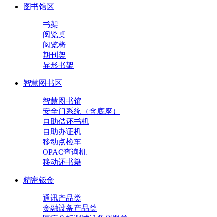
图书馆区
书架
阅览桌
阅览椅
期刊架
异形书架
智慧图书区
智慧图书馆
安全门系统（含底座）
自助借还书机
自助办证机
移动点检车
OPAC查询机
移动还书籍
精密钣金
通讯产品类
金融设备产品类