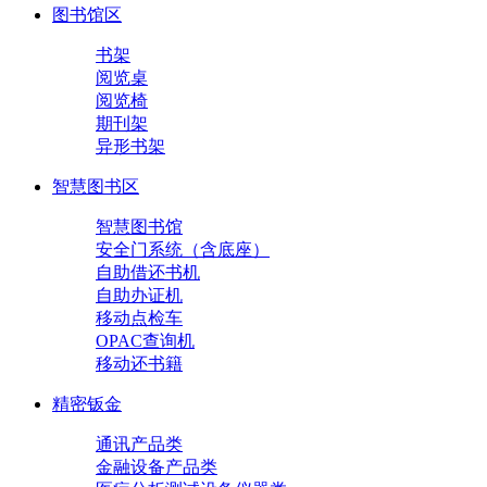
图书馆区
书架
阅览桌
阅览椅
期刊架
异形书架
智慧图书区
智慧图书馆
安全门系统（含底座）
自助借还书机
自助办证机
移动点检车
OPAC查询机
移动还书籍
精密钣金
通讯产品类
金融设备产品类